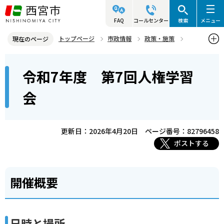
こ
の
FAQ
コールセンター
検索
メニュー
ペ
トップページ
市政情報
政策・施策
現在のページ
ー
人権
人権学習会「気づきで広がるこころの輪！」
本
ジ
令和7年度 第7回人権学習
過去の人権学習会
令和7年度 第7回人権学習会
文
の
こ
先
会
こ
頭
か
で
ら
更新日：2026年4月20日
ページ番号：82796458
す
ポストする
開催概要
日時と場所