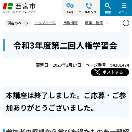
こ
の
FAQ
コールセンター
検索
メニュー
ペ
トップページ
市政情報
政策・施策
現在のページ
ー
人権
人権学習会「気づきで広がるこころの輪！」
本
ジ
令和3年度第二回人権学習会
過去の人権学習会
令和3年度第二回人権学習会
文
の
こ
先
こ
頭
更新日：2023年1月17日
ページ番号：54201474
か
で
ポストする
ら
す
本講座は終了しました。ご応募・ご参
加ありがとうございました。
参加者の感想から学びを得たものを一部紹