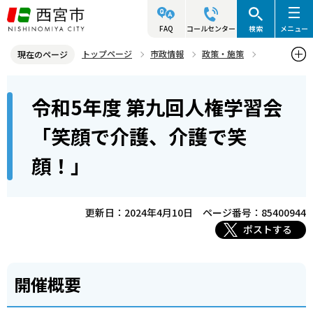
こ
の
FAQ
コールセンター
検索
メニュー
ペ
トップページ
市政情報
政策・施策
現在のページ
ー
人権
人権学習会「気づきで広がるこころの輪！」
本
ジ
令和5年度 第九回人権学習会
過去の人権学習会
文
の
こ
先
令和5年度 第九回人権学習会「笑顔で介護、介護で笑顔！」
「笑顔で介護、介護で笑
こ
頭
顔！」
か
で
ら
す
更新日：2024年4月10日
ページ番号：85400944
ポストする
開催概要