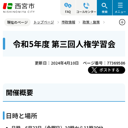
こ
の
FAQ
コールセンター
検索
メニュー
ペ
トップページ
市政情報
政策・施策
現在のページ
ー
人権
人権学習会「気づきで広がるこころの輪！」
本
ジ
令和5年度 第三回人権学習会
過去の人権学習会
令和5年度 第三回人権学習会
文
の
こ
先
こ
頭
更新日：2024年4月10日
ページ番号：77369586
か
で
ポストする
ら
す
開催概要
日時と場所
日時 6月23日（金曜日）10時から11時30分