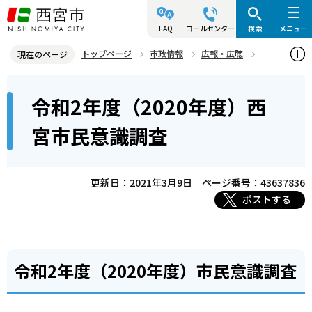
こ
の
FAQ
コールセンター
検索
メニュー
ペ
トップページ
市政情報
広報・広聴
現在のページ
ー
市民意識調査
令和2年度（2020年度）西宮市民意識調査
本
ジ
令和2年度（2020年度）西
文
の
こ
先
宮市民意識調査
こ
頭
か
で
ら
更新日：2021年3月9日
ページ番号：43637836
す
ポストする
令和2年度（2020年度）市民意識調査