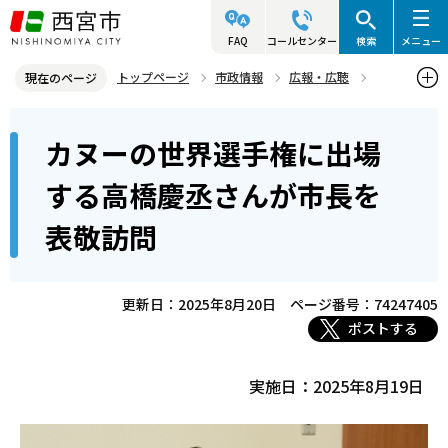
こ
の
FAQ
コールセンター
検索
メニュー
ペ
トップページ
市政情報
広報・広聴
現在のページ
ー
写真ニュース
2025年
2025年8月
本
ジ
カヌーの世界選手権に出場
カヌーの世界選手権に出場する高橋慶丞さんが市長を表敬訪問
文
の
こ
先
する高橋慶丞さんが市長を
こ
頭
表敬訪問
か
で
ら
す
更新日：2025年8月20日
ページ番号：74247405
ポストする
実施日：2025年8月19日