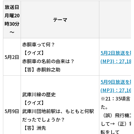
放送日
月曜20
テーマ
時30分
～
赤胴車って何？
【クイズ】
5月2日放送を
5月2日
赤胴車の名前の由来は？
(MP3)：27,18
【答】赤胴鈴之助
5月9日放送を
(MP3)：27,16
武庫川線の歴史
※21：35頃
【クイズ】
た。
5月9日
武庫川団地前駅は、もともと何駅
（誤）飛行機工
だったでしょうか？
して→（正）電
【答】洲先
転をして