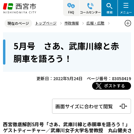
こ
の
FAQ
コールセンター
検索
メニュー
ペ
トップページ
市政情報
広報・広聴
現在のページ
ー
さくらFM
西宮徹底解剖
2022年度放送分
本
ジ
5月号 さあ、武庫川線と赤
5月号 さあ、武庫川線と赤胴車を語ろう！
文
の
こ
先
胴車を語ろう！
こ
頭
か
で
ら
更新日：2022年5月24日
ページ番号：83058419
す
ポストする
画面サイズに合わせて閲覧
西宮徹底解剖5月号「さあ、武庫川線と赤胴車を語ろう！」
ゲストティーチャー／武庫川女子大学名誉教授 丸山健夫さ