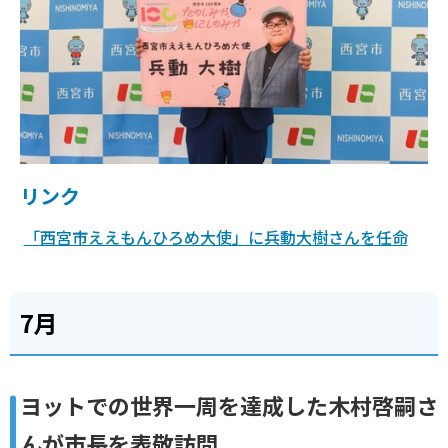
リンク
「西宮市ええもんひろめ大使」に兵動大樹さんを任命
7月
ヨットでの世界一周を達成した木村啓嗣さ
んが市長を表敬訪問