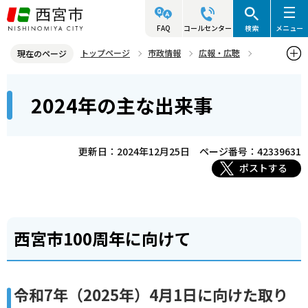
こ
の
FAQ
コールセンター
検索
メニュー
ペ
トップページ
市政情報
広報・広聴
現在のページ
ー
西宮市の主な出来事
2024年の主な出来事
本
ジ
2024年の主な出来事
文
の
こ
先
こ
頭
更新日：2024年12月25日
ページ番号：42339631
か
で
ポストする
ら
す
西宮市100周年に向けて
令和7年（2025年）4月1日に向けた取り