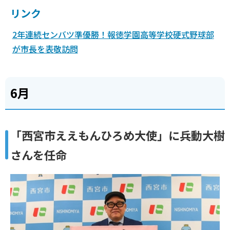
リンク
2年連続センバツ準優勝！報徳学園高等学校硬式野球部
が市長を表敬訪問
6月
「西宮市ええもんひろめ大使」に兵動大樹
さんを任命