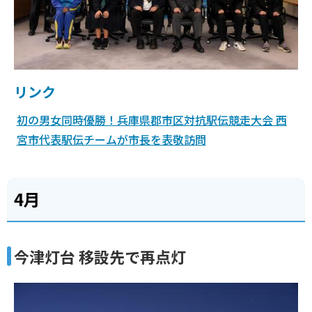
リンク
初の男女同時優勝！兵庫県郡市区対抗駅伝競走大会 西
宮市代表駅伝チームが市長を表敬訪問
4月
今津灯台 移設先で再点灯