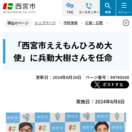
こ
の
FAQ
コールセンター
検索
メニュー
ペ
トップページ
市政情報
広報・広聴
現在のページ
ー
写真ニュース
2024年
2024年6月
本
ジ
「西宮市ええもんひろめ大
「西宮市ええもんひろめ大使」に兵動大樹さんを任命
文
の
こ
先
使」に兵動大樹さんを任命
こ
頭
か
で
ら
更新日：2024年6月20日
ページ番号：69760300
す
ポストする
実施日：2024年6月6日