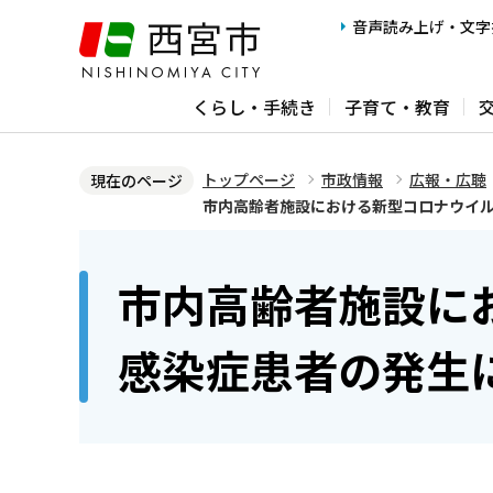
こ
音声読み上げ・文字
の
ペ
くらし・手続き
子育て・教育
ー
ジ
の
トップページ
市政情報
広報・広聴
現在のページ
先
市内高齢者施設における新型コロナウイ
頭
本
で
文
市内高齢者施設に
す
こ
こ
感染症患者の発生
か
ら