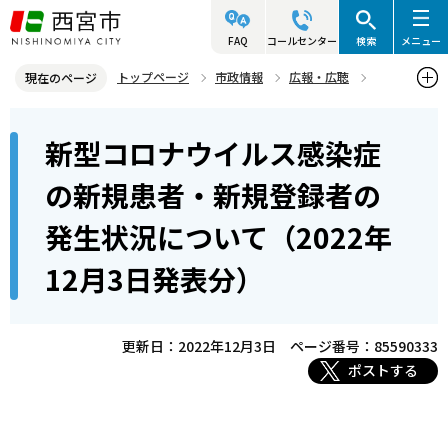
こ
の
FAQ
コールセンター
検索
メニュー
ペ
トップページ
市政情報
広報・広聴
現在のページ
ー
記者発表資料・市長記者会見
2022年
2022年12月
本
ジ
新型コロナウイルス感染症
新型コロナウイルス感染症の新規患者・新規登録者の発生状況につい
文
の
て（2022年12月3日発表分）
こ
先
の新規患者・新規登録者の
こ
頭
発生状況について（2022年
か
で
ら
す
12月3日発表分）
更新日：2022年12月3日
ページ番号：85590333
ポストする