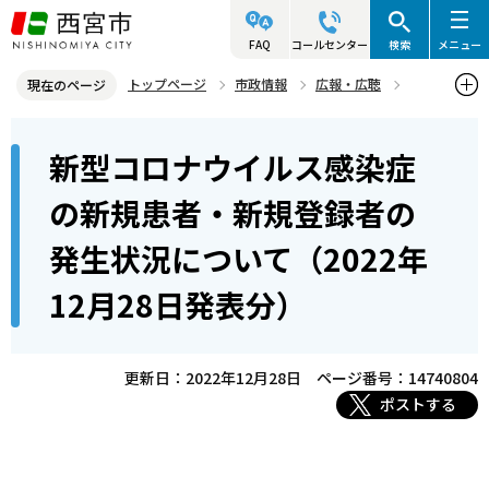
こ
の
FAQ
コールセンター
検索
メニュー
ペ
トップページ
市政情報
広報・広聴
現在のページ
ー
記者発表資料・市長記者会見
2022年
2022年12月
本
ジ
新型コロナウイルス感染症
新型コロナウイルス感染症の新規患者・新規登録者の発生状況につい
文
の
て（2022年12月28日発表分）
こ
先
の新規患者・新規登録者の
こ
頭
発生状況について（2022年
か
で
ら
す
12月28日発表分）
更新日：2022年12月28日
ページ番号：14740804
ポストする