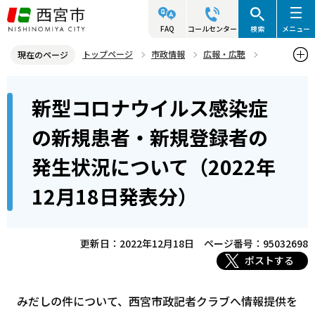
こ
の
FAQ
コールセンター
検索
メニュー
ペ
トップページ
市政情報
広報・広聴
現在のページ
ー
記者発表資料・市長記者会見
2022年
2022年12月
本
ジ
新型コロナウイルス感染症
新型コロナウイルス感染症の新規患者・新規登録者の発生状況につい
文
の
て（2022年12月18日発表分）
こ
先
の新規患者・新規登録者の
こ
頭
発生状況について（2022年
か
で
ら
す
12月18日発表分）
更新日：2022年12月18日
ページ番号：95032698
ポストする
みだしの件について、西宮市政記者クラブへ情報提供を