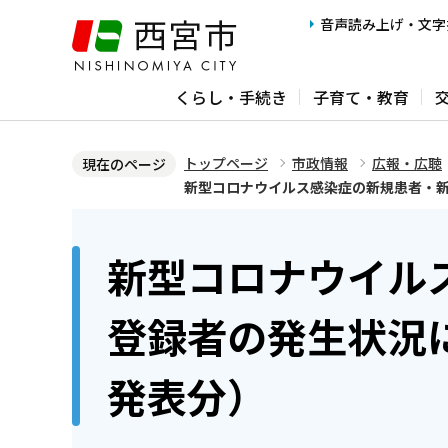
こ
音声読み上げ・文字
の
ペ
くらし・手続き
子育て・教育
ー
ジ
の
トップページ
市政情報
広報・広聴
現在のページ
先
新型コロナウイルス感染症の新規患者・新規
頭
本
で
文
新型コロナウイル
す
こ
こ
登録者の発生状況に
か
ら
発表分）