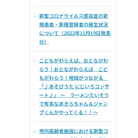
新型コロナウイルス感染症の新
規患者・新規登録者の発生状況
について（2022年11月19日発表
分）
こどもがわらえば、おとながわ
らう！おとながわらえば こど
もがわらう！地域がつながる
『♪あそびうた にじいろコンサ
ート♪』 ～ ラーメンたいそう
で有名なあきらちゃん＆ジャン
プくんがやってくる！！～
市内高齢者施設における新型コ