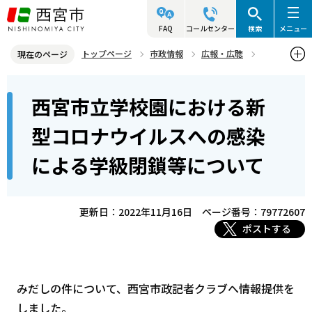
こ
の
FAQ
コールセンター
検索
メニュー
ペ
トップページ
市政情報
広報・広聴
現在のページ
ー
記者発表資料・市長記者会見
2022年
2022年11月
本
ジ
西宮市立学校園における新
西宮市立学校園における新型コロナウイルスへの感染による学級閉鎖
文
の
等について
こ
先
型コロナウイルスへの感染
こ
頭
による学級閉鎖等について
か
で
ら
す
更新日：2022年11月16日
ページ番号：79772607
ポストする
みだしの件について、西宮市政記者クラブへ情報提供を
しました。