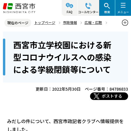
こ
の
FAQ
コールセンター
検索
メニュー
ペ
トップページ
市政情報
広報・広聴
現在のページ
ー
記者発表資料・市長記者会見
2022年
2022年5月
本
ジ
西宮市立学校園における新
西宮市立学校園における新型コロナウイルスへの感染による学級閉鎖
文
の
等について
こ
先
型コロナウイルスへの感染
こ
頭
による学級閉鎖等について
か
で
ら
す
更新日：2022年5月30日
ページ番号：84786833
ポストする
みだしの件について、西宮市政記者クラブへ情報提供を
しました。