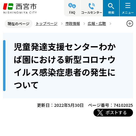
こ
の
FAQ
コールセンター
検索
メニュー
ペ
トップページ
市政情報
広報・広聴
現在のページ
ー
記者発表資料・市長記者会見
2022年
2022年5月
本
ジ
児童発達支援センターわか
児童発達支援センターわかば園における新型コロナウイルス感染症患
文
の
者の発生について
こ
先
ば園における新型コロナウ
こ
頭
イルス感染症患者の発生に
か
で
ら
す
ついて
更新日：2022年5月30日
ページ番号：74102025
ポストする