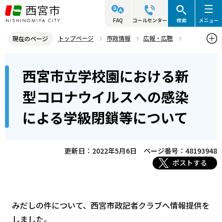
こ
の
FAQ
コールセンター
検索
メニュー
ペ
トップページ
市政情報
広報・広聴
現在のページ
ー
記者発表資料・市長記者会見
2022年
2022年5月
本
ジ
西宮市立学校園における新
西宮市立学校園における新型コロナウイルスへの感染による学級閉鎖
文
の
等について
こ
先
型コロナウイルスへの感染
こ
頭
による学級閉鎖等について
か
で
ら
す
更新日：2022年5月6日
ページ番号：48193948
ポストする
みだしの件について、西宮市政記者クラブへ情報提供を
しました。