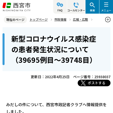
こ
の
FAQ
コールセンター
検索
メニュー
ペ
トップページ
市政情報
広報・広聴
現在のページ
ー
記者発表資料・市長記者会見
2022年
2022年4月
本
ジ
新型コロナウイルス感染症
新型コロナウイルス感染症の患者発生状況について（39695例目～3
文
の
9748目）
こ
先
の患者発生状況について
こ
頭
（39695例目～39748目）
か
で
ら
す
更新日：2022年4月25日
ページ番号：25938037
ポストする
みだしの件について、西宮市政記者クラブへ情報提供を
しました。