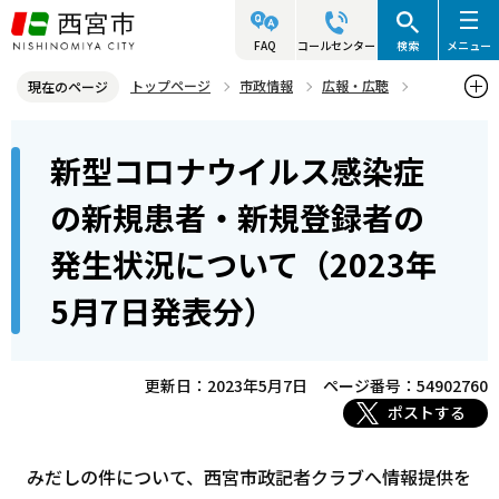
こ
の
FAQ
コールセンター
検索
メニュー
ペ
トップページ
市政情報
広報・広聴
現在のページ
ー
記者発表資料・市長記者会見
2023年
2023年5月
本
ジ
新型コロナウイルス感染症
新型コロナウイルス感染症の新規患者・新規登録者の発生状況につい
文
の
て（2023年5月7日発表分）
こ
先
の新規患者・新規登録者の
こ
頭
発生状況について（2023年
か
で
ら
す
5月7日発表分）
更新日：2023年5月7日
ページ番号：54902760
ポストする
みだしの件について、西宮市政記者クラブへ情報提供を