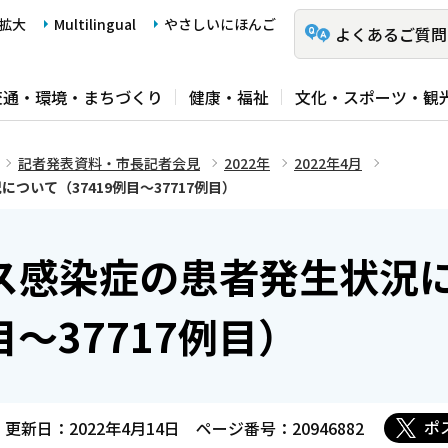
拡大
Multilingual
やさしいにほんご
よくあるご質問
交通・環境・まちづくり
健康・福祉
文化・スポーツ・観
記者発表資料・市長記者会見
2022年
2022年4月
ついて（37419例目～37717例目）
ス感染症の患者発生状況
例目～37717例目）
ポ
更新日：2022年4月14日
ページ番号：20946882