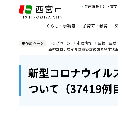
こ
音声読み上げ・文字
の
ペ
くらし・手続き
子育て・教育
ー
ジ
の
トップページ
市政情報
広報・広聴
現在のページ
先
新型コロナウイルス感染症の患者発生状況に
頭
本
で
文
新型コロナウイル
す
こ
こ
ついて（37419
か
ら