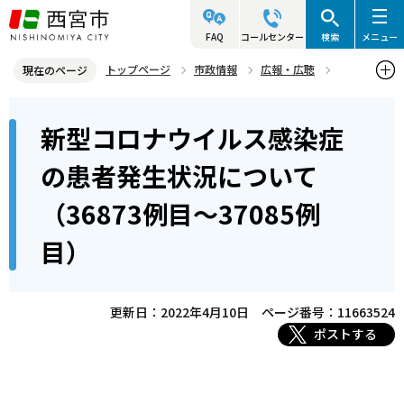
こ
の
FAQ
コールセンター
検索
メニュー
ペ
トップページ
市政情報
広報・広聴
現在のページ
ー
記者発表資料・市長記者会見
2022年
2022年4月
本
ジ
新型コロナウイルス感染症
新型コロナウイルス感染症の患者発生状況について（36873例目～3
文
の
7085例目）
こ
先
の患者発生状況について
こ
頭
（36873例目～37085例
か
で
ら
す
目）
更新日：2022年4月10日
ページ番号：11663524
ポストする