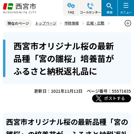
こ
の
FAQ
コールセンター
検索
メニュー
ペ
トップページ
市政情報
広報・広聴
現在のページ
ー
記者発表資料・市長記者会見
2021年
2021年11月
本
ジ
西宮市オリジナル桜の最新
西宮市オリジナル桜の最新品種「宮の雛桜」培養苗がふるさと納税返
文
の
礼品に
こ
先
品種「宮の雛桜」培養苗が
こ
頭
ふるさと納税返礼品に
か
で
ら
す
更新日：2021年11月12日
ページ番号：55571635
ポストする
西宮市オリジナル桜の最新品種「宮の