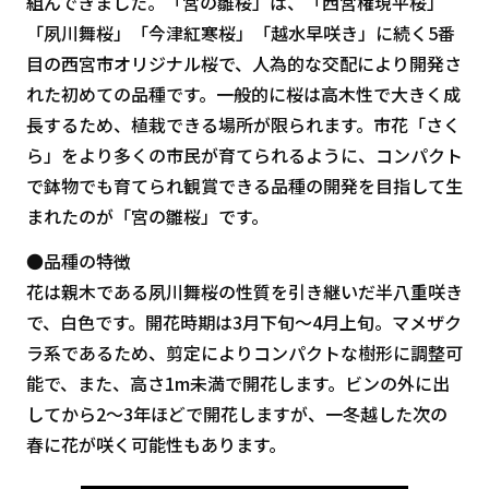
組んできました。「宮の雛桜」は、「西宮権現平桜」
「夙川舞桜」「今津紅寒桜」「越水早咲き」に続く5番
目の西宮市オリジナル桜で、人為的な交配により開発さ
れた初めての品種です。一般的に桜は高木性で大きく成
長するため、植栽できる場所が限られます。市花「さく
ら」をより多くの市民が育てられるように、コンパクト
で鉢物でも育てられ観賞できる品種の開発を目指して生
まれたのが「宮の雛桜」です。
●品種の特徴
花は親木である夙川舞桜の性質を引き継いだ半八重咲き
で、白色です。開花時期は3月下旬～4月上旬。マメザク
ラ系であるため、剪定によりコンパクトな樹形に調整可
能で、また、高さ1m未満で開花します。ビンの外に出
してから2～3年ほどで開花しますが、一冬越した次の
春に花が咲く可能性もあります。