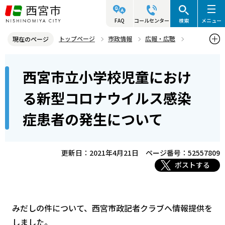
こ
の
FAQ
コールセンター
検索
メニュー
ペ
トップページ
市政情報
広報・広聴
現在のページ
ー
記者発表資料・市長記者会見
2021年
2021年4月
本
ジ
西宮市立小学校児童におけ
西宮市立小学校児童における新型コロナウイルス感染症患者の発生に
文
の
ついて
こ
先
る新型コロナウイルス感染
こ
頭
症患者の発生について
か
で
ら
す
更新日：2021年4月21日
ページ番号：52557809
ポストする
みだしの件について、西宮市政記者クラブへ情報提供を
しました。