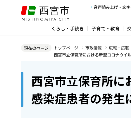
こ
音声読み上げ・文字
の
ペ
くらし・手続き
子育て・教育
ー
ジ
の
トップページ
市政情報
広報・広聴
現在のページ
先
西宮市立保育所における新型コロナウイ
頭
本
で
文
西宮市立保育所に
す
こ
こ
感染症患者の発生
か
ら