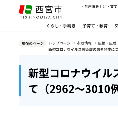
こ
音声読み上げ・文字
の
ペ
くらし・手続き
子育て・教育
ー
ジ
の
トップページ
市政情報
広報・広聴
現在のページ
先
新型コロナウイルス感染症の患者発生につい
頭
本
で
文
新型コロナウイル
す
こ
こ
て（2962～3010
か
ら