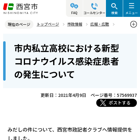
こ
の
FAQ
コールセンター
検索
メニュー
ペ
トップページ
市政情報
広報・広聴
現在のページ
ー
記者発表資料・市長記者会見
2021年
2021年4月
本
ジ
市内私立高校における新型
市内私立高校における新型コロナウイルス感染症患者の発生について
文
の
こ
先
コロナウイルス感染症患者
こ
頭
の発生について
か
で
ら
す
更新日：2021年4月9日
ページ番号：57569937
ポストする
みだしの件について、西宮市政記者クラブへ情報提供を
しました。