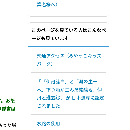
業者様へ）
このページを見ている人はこんなペ
ージも見ています
交通アクセス（みやっこキッズ
パーク）
『「伊丹諸白」と「灘の生一
本」下り酒が生んだ銘醸地、伊
丹と灘五郷 』が 日本遺産に認定
す。お急
されました
申請書は
水路の使用
あった場