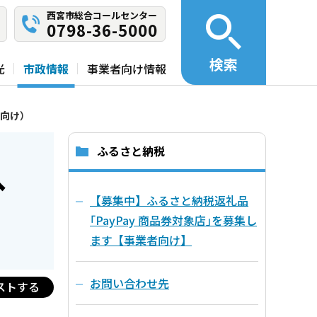
西宮市総合コールセンター
0798-36-5000
検索
光
市政情報
事業者向け情報
向け）
ふるさと納税
へ
【募集中】ふるさと納税返礼品
｢PayPay 商品券対象店｣を募集し
ます【事業者向け】
お問い合わせ先
ストする