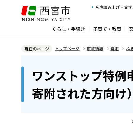
こ
音声読み上げ・文字
の
ペ
くらし・手続き
子育て・教育
ー
ジ
の
トップページ
市政情報
寄附
ふ
現在のページ
先
本
頭
文
ワンストップ特例
で
こ
す
こ
寄附された方向け
か
ら