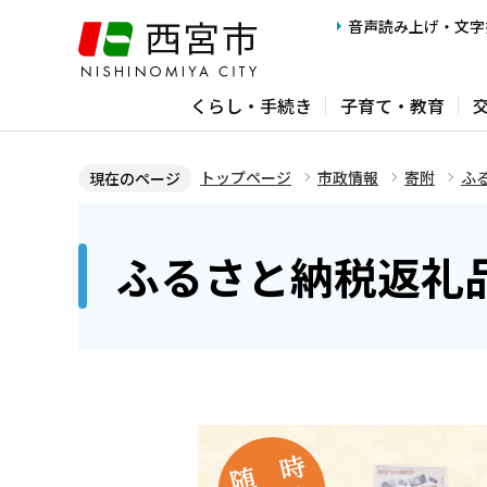
こ
音声読み上げ・文字
の
ペ
くらし・手続き
子育て・教育
ー
ジ
の
トップページ
市政情報
寄附
ふ
現在のページ
先
本
頭
文
ふるさと納税返礼
で
こ
す
こ
か
ら