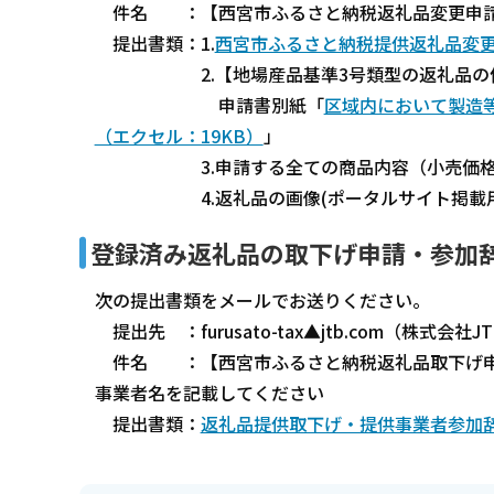
件名 ：【西宮市ふるさと納税返礼品変更申請
提出書類：1.
西宮市ふるさと納税提供返礼品変更
2.【地場産品基準3号類型の返礼品の価格
申請書別紙「
区域内において製造
（エクセル：19KB）
」
3.申請する全ての商品内容（小売価格を
4.返礼品の画像(ポータルサイト掲載用)及
登録済み返礼品の取下げ申請・参加
次の提出書類をメールでお送りください。
提出先 ：furusato-tax▲jtb.com（株
件名 ：【西宮市ふるさと納税返礼品取下げ申
事業者名を記載してください
提出書類：
返礼品提供取下げ・提供事業者参加辞