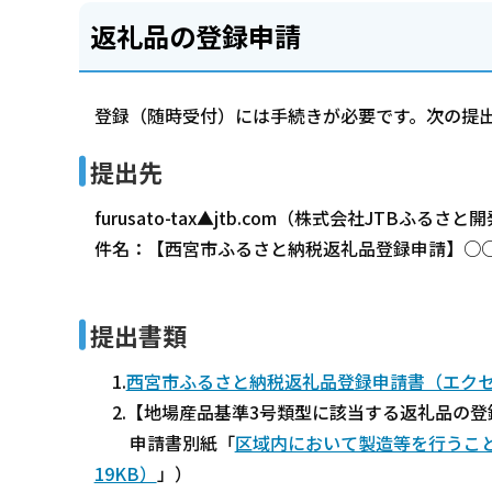
返礼品の登録申請
登録（随時受付）には手続きが必要です。次の提
提出先
furusato-tax▲jtb.com（株式会社JTB
件名：【西宮市ふるさと納税返礼品登録申請】○
提出書類
1.
西宮市ふるさと納税返礼品登録申請書（エクセ
2.【地場産品基準3号類型に該当する返礼品の登
申請書別紙「
区域内において製造等を行うこ
19KB）
」）