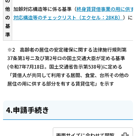
の
他
加齢対応構造等に係る基準（
終身賃貸借事業の用に供す
の
対応構造等のチェックリスト（エクセル：28KB）
）に
基
準
※2 高齢者の居住の安定確保に関する法律施行規則第
37条第1号ニ及び第2号ロの国土交通大臣が定める基準
(令和7年7月18日。国土交通省告示第538号)に定める
「賃借人が共同して利用する居間、食堂、台所その他の
居住の用に供する部分を有する賃貸住宅」を示す
4.申請手続き
画面サイズに合わせて閲覧