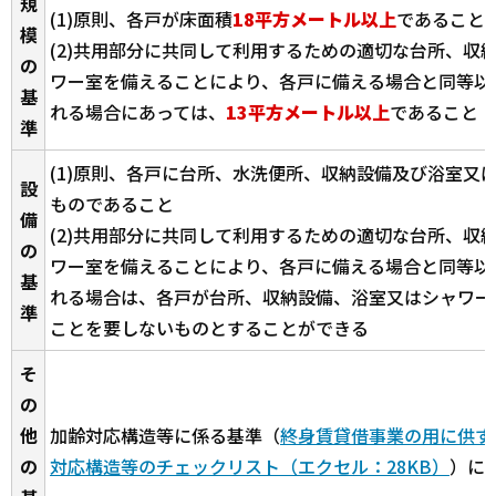
規
(1)原則、各戸が床面積
18平方メートル以上
であること
模
(2)共用部分に共同して利用するための適切な台所、収
の
ワー室を備えることにより、各戸に備える場合と同等以
基
れる場合にあっては、
13平方メートル以上
であること
準
(1)原則、各戸に台所、水洗便所、収納設備及び浴室又
設
ものであること
備
(2)共用部分に共同して利用するための適切な台所、収
の
ワー室を備えることにより、各戸に備える場合と同等以
基
れる場合は、各戸が台所、収納設備、浴室又はシャワー
準
ことを要しないものとすることができる
そ
の
他
加齢対応構造等に係る基準（
終身賃貸借事業の用に供す
の
対応構造等のチェックリスト（エクセル：28KB）
）に