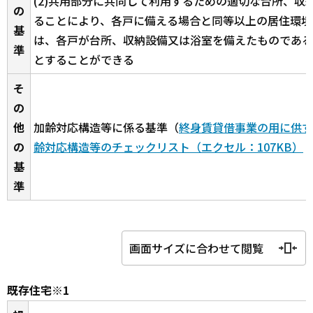
(2)共用部分に共同して利用するための適切な台所、収
の
ることにより、各戸に備える場合と同等以上の居住環境
基
は、各戸が台所、収納設備又は浴室を備えたものである
準
とすることができる
そ
の
他
加齢対応構造等に係る基準（
終身賃貸借事業の用に供す
の
齢対応構造等のチェックリスト（エクセル：107KB）
基
準
画面サイズに合わせて閲覧
既存住宅※1