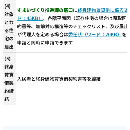
(4)
すまいづくり推進課の窓口
に
終身建物賃貸借に係る賃
対象
ド：45KB）
、各階平面図（既存住宅の場合は間取図
とな
約書等、加齢対応構造等のチェックリスト、及び届出
る住
が代理人を定める場合は
委任状（ワード：20KB）
を提
宅の
申請と同時に申請できます
届出
(5)
終身
賃貸
入居者と終身建物賃貸借契約書等を締結
借契
約締
結