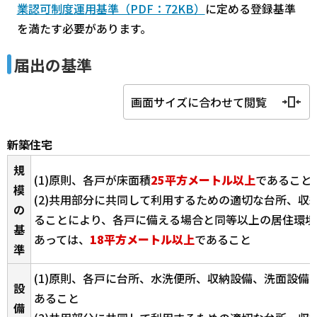
業認可制度運用基準（PDF：72KB）
に定める登録基準
を満たす必要があります。
届出の基準
画面サイズに合わせて閲覧
新築住宅
規
(1)原則、各戸が床面積
25平方メートル以上
であること
模
(2)共用部分に共同して利用するための適切な台所、収
の
ることにより、各戸に備える場合と同等以上の居住環境
基
あっては、
18平方メートル以上
であること
準
(1)原則、各戸に台所、水洗便所、収納設備、洗面設備
設
あること
備