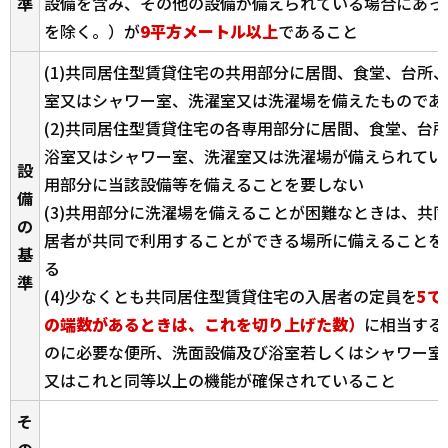
準
設備を含み、その他の設備が備えられている場合にあっ
を除く。）が
9平方メートル以上
であること
(1)共同居住型賃貸住宅の共用部分に居間、食堂、台所
室又はシャワー室、洗濯室又は洗濯場を備えたものであ
(2)共同居住型賃貸住宅の各専用部分に居間、食堂、台
浴室又はシャワー室、洗濯室又は洗濯場が備えられてい
設
用部分に当該設備等を備えることを要しない
備
(3)共用部分に洗濯場を備えることが困難なときは、共
の
居者が共同で利用することができる場所に備えることを
基
る
準
(4)少なくとも共同居住型賃貸住宅の入居者の定員を
5で
の端数があるときは、これを切り上げた数）
に相当する
のに必要な便所、洗面設備及び浴室若しくはシャワー室
又はこれと同等以上の機能が確保されていること
そ