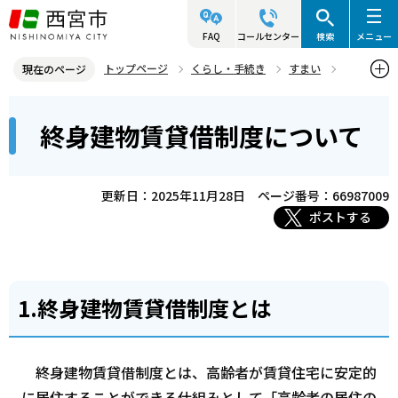
こ
の
FAQ
コールセンター
検索
メニュー
ペ
トップページ
くらし・手続き
すまい
現在のページ
ー
居住支援
終身建物賃貸借制度について
本
ジ
終身建物賃貸借制度について
文
の
こ
先
こ
頭
更新日：2025年11月28日
ページ番号：66987009
か
で
ポストする
ら
す
1.終身建物賃貸借制度とは
終身建物賃貸借制度とは、高齢者が賃貸住宅に安定的
に居住することができる仕組みとして「高齢者の居住の