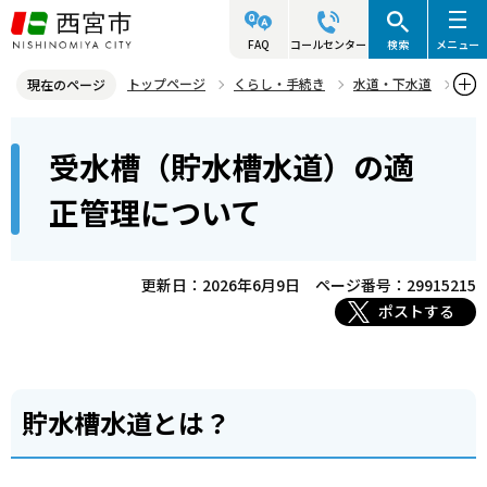
こ
の
FAQ
コールセンター
検索
メニュー
ペ
トップページ
くらし・手続き
水道・下水道
現在のページ
ー
水道・下水道の使用ガイド
水道のご使用について
本
ジ
受水槽（貯水槽水道）の適
受水槽（貯水槽水道）の適正管理について
文
の
こ
先
正管理について
こ
頭
か
で
ら
更新日：2026年6月9日
ページ番号：29915215
す
ポストする
貯水槽水道とは？