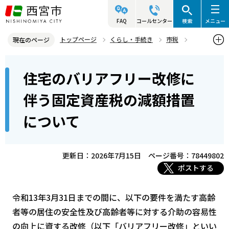
こ
の
FAQ
コールセンター
検索
メニュー
ペ
トップページ
くらし・手続き
市税
現在のページ
ー
固定資産税（土地・家屋）
固定資産税に関する手続き・申請
本
ジ
住宅のバリアフリー改修に
住宅のバリアフリー改修に伴う固定資産税の減額措置について
文
の
こ
先
伴う固定資産税の減額措置
こ
頭
について
か
で
ら
す
更新日：2026年7月15日
ページ番号：78449802
ポストする
令和13年3月31日までの間に、以下の要件を満たす高齢
者等の居住の安全性及び高齢者等に対する介助の容易性
の向上に資する改修（以下「バリアフリー改修」といい