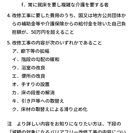
f．常に就床を要し複雑な介護を要する者
改修工事に要した費用のうち、国又は地方公共団体か
らの補助金等や介護保険からの給付金を除いた自己負
担額が、50万円を超えること
改修工事の内容が次のいずれかであること
ア．廊下等の拡幅
イ．階段の勾配の緩和
ウ．浴室の改良
エ．便所の改良
オ．手すりの設置
カ．床の段差の解消
キ．引き戸等への取替え
ク．床材の取替えによる滑り止め化
注 より詳しい内容をお知りになりたい方は、下段の
「減額の対象になるバリアフリー改修工事の内容につい