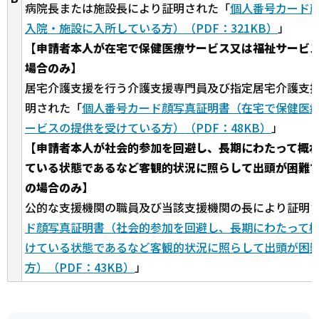
病院長または施設長により証明された
「
個人番号カード
入院・施設に入所している方）（PDF：321KB）
」
【申請者本人が在宅で保健医療サービス又は福祉サービ
場合のみ】
居宅介護支援を行う介護支援専門員及び指定居宅介護支
明された
「
個人番号カード顔写真証明書（在宅で保健医
ービスの提供を受けている方）（PDF：48KB）
」
【申請者本人が社会的参加を回避し、長期にわたって概
ている状態であるなど客観的状況に照らして出頭が困難
の場合のみ】
公的な支援機関の職員及び当該支援機関の長により証明
ド顔写真証明書（社会的参加を回避し、長期にわたって
けている状態であるなど客観的状況に照らして出頭が困
方）（PDF：43KB）
」