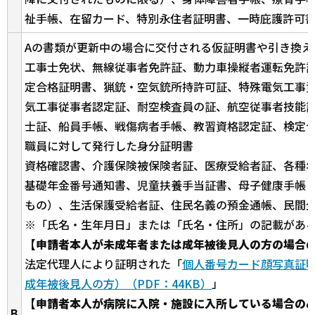
祉手帳、在留カード、特別永住者証明書、一時庇護許可
Aの書類が更新中の場合に交付される仮証明書や引き換え
工事士免状、無線従事者免許証、動力車操縦者運転免許
定合格証明書、猟銃・空気銃所持許可証、特殊電気工事
気工事従事者認定証、耐空検査員の証、航空従事者技能
士証、船員手帳、戦傷病者手帳、教習資格認定証、検定
職員に対して発行した身分証明書
資格確認書、介護保険被保険者証、医療受給者証、各種
基礎年金番号通知書、児童扶養手当証書、母子健康手帳
もの）、生活保護受給者証、住民名義の預金通帳、民間
※「氏名・生年月日」または「氏名・住所」の記載があ
【申請者本人が未成年者または成年被後見人の方の場合
法定代理人により証明された「
個人番号カード顔写真証
成年被後見人の方）（PDF：44KB）
」
【申請者本人が病院に入院・施設に入所している場合の
B