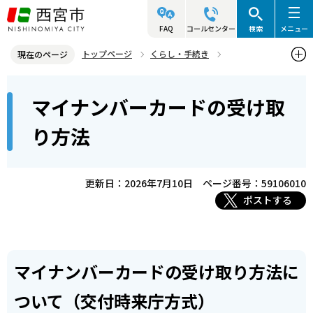
こ
の
FAQ
コールセンター
検索
メニュー
ペ
トップページ
くらし・手続き
現在のページ
ー
マイナンバー制度
マイナンバーカードの受け取り
本
ジ
マイナンバーカードの受け取
マイナンバーカードの受け取り方法
文
の
こ
先
り方法
こ
頭
か
で
ら
更新日：2026年7月10日
ページ番号：59106010
す
ポストする
マイナンバーカードの受け取り方法に
ついて（交付時来庁方式）