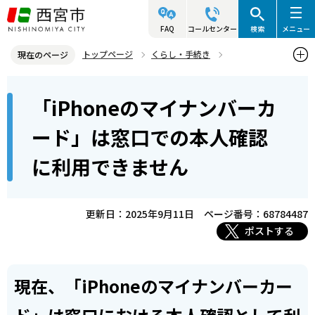
こ
の
FAQ
コールセンター
検索
メニュー
ペ
トップページ
くらし・手続き
現在のページ
ー
マイナンバー制度
マイナンバーカードに関するお知らせ
本
ジ
「iPhoneのマイナンバーカ
「iPhoneのマイナンバーカード」は窓口での本人確認に利用できま
文
の
せん
こ
先
ード」は窓口での本人確認
こ
頭
に利用できません
か
で
ら
す
更新日：2025年9月11日
ページ番号：68784487
ポストする
現在、「iPhoneのマイナンバーカー