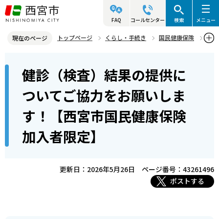
こ
の
FAQ
コールセンター
検索
メニュー
ペ
トップページ
くらし・手続き
国民健康保険
現在のページ
ー
国民健康保険の健康診査
本
ジ
健診（検査）結果の提供に
健診（検査）結果の提供についてご協力をお願いします！【西宮市国
文
の
民健康保険加入者限定】
こ
先
ついてご協力をお願いしま
こ
頭
す！【西宮市国民健康保険
か
で
ら
す
加入者限定】
更新日：2026年5月26日
ページ番号：43261496
ポストする