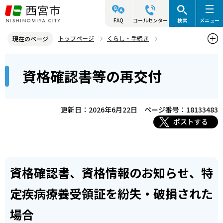
こ
の
FAQ
コールセンター
検索
メニュー
ペ
トップページ
くらし・手続き
現在のページ
ー
後期高齢者医療制度
後期高齢者医療の窓口案内
本
ジ
資格確認書等の再交付
資格確認書等の再交付
文
の
こ
先
こ
頭
更新日：2026年6月22日
ページ番号：18133483
か
で
ポストする
ら
す
資格確認書、資格情報のお知らせ、特
定疾病療養受領証を紛失・破損された
場合