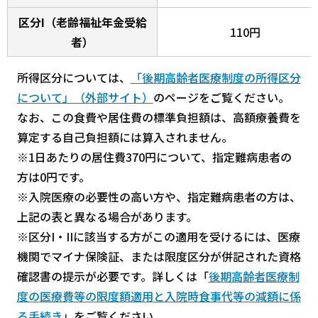
区分I（老齢福祉年金受給
110円
者）
所得区分については、
「後期高齢者医療制度の所得区分
について」（外部サイト）
のページをご覧ください。
なお、この食費や居住費の標準負担額は、高額療養費を
算定する自己負担額には算入されません。
※1日あたりの居住費370円について、指定難病患者の
方は0円です。
※入院医療の必要性の高い方や、指定難病患者の方は、
上記の表と異なる場合があります。
※区分I・IIに該当する方がこの適用を受けるには、医療
機関でマイナ保険証、または限度区分が併記された資格
確認書の提示が必要です。詳しくは「
後期高齢者医療制
度の医療費等の限度額適用と入院時食事代等の減額に係
る手続き
」をご覧ください。