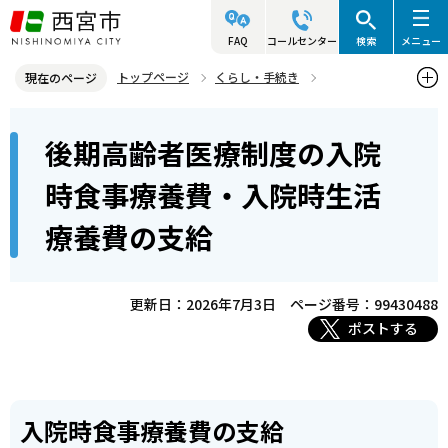
こ
の
FAQ
コールセンター
検索
メニュー
ペ
トップページ
くらし・手続き
現在のページ
ー
後期高齢者医療制度
後期高齢者医療の給付
本
ジ
後期高齢者医療制度の入院
後期高齢者医療制度の入院時食事療養費・入院時生活療養費の支給
文
の
こ
先
時食事療養費・入院時生活
こ
頭
療養費の支給
か
で
ら
す
更新日：2026年7月3日
ページ番号：99430488
ポストする
入院時食事療養費の支給