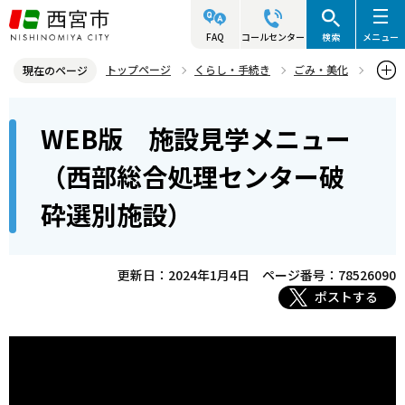
こ
の
FAQ
コールセンター
検索
メニュー
ペ
トップページ
くらし・手続き
ごみ・美化
現在のページ
ー
ごみ処理関連施設
WEB見学西部総合処理センター
本
ジ
WEB版 施設見学メニュー
WEB版 施設見学メニュー（西部総合処理センター破砕選別施設）
文
の
こ
先
（西部総合処理センター破
こ
頭
砕選別施設）
か
で
ら
す
更新日：2024年1月4日
ページ番号：78526090
ポストする