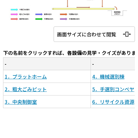
画面サイズに合わせて閲覧
下の名前をクリックすれば、
各設備
の見学・クイズがありま
-
-
1．プラットホーム
4．機械選別棟
2．粗大ごみピット
5．手選別コンベヤ
3．中央制御室
6．リサイクル資源