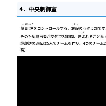
4．中央制御室
しょうきゃくろ
しせつ
焼却炉
をコントロールする、
施設
の心ぞう部です
とぎ
そのため担当者が交代で24時間、
途切
れることな
焼却炉の運転は5人でチームを作り、4つのチームが
務）