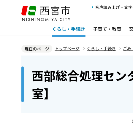
こ
音声読み上げ・文字
の
ペ
くらし・手続き
子育て・教育
ー
ジ
の
トップページ
くらし・手続き
ごみ
現在のページ
先
本
頭
文
西部総合処理セン
で
こ
す
こ
室】
か
ら