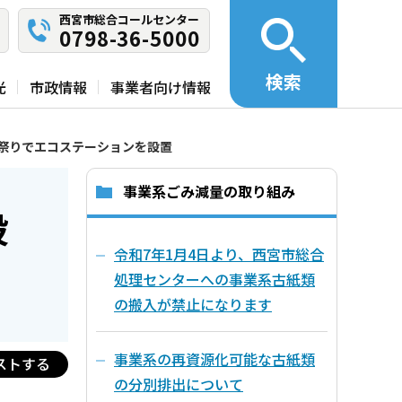
西宮市総合コールセンター
0798-36-5000
検索
光
市政情報
事業者向け情報
祭りでエコステーションを設置
事業系ごみ減量の取り組み
設
令和7年1月4日より、西宮市総合
処理センターへの事業系古紙類
の搬入が禁止になります
事業系の再資源化可能な古紙類
ストする
の分別排出について