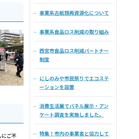
事業系古紙類再資源化について
事業系食品ロス削減の取り組み
西宮市食品ロス削減パートナー
制度
にしのみや市民祭りでエコステ
ーションを設置
消費生活展でパネル展示・アン
ケート調査を実施しました。
特集！市内の事業者と協力して
んにご不