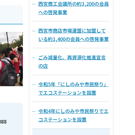
西宮商工会議所の約3,200の会員
への啓発事業
西宮市商店市場連盟に加盟して
いる約1,400の会員への啓発事業
ごみ減量化、再資源化推進宣言
の店
令和5年「にしのみや市民祭り」
でエコステーションを設置
令和4年にしのみや市民祭りでエ
コステーションを設置
088