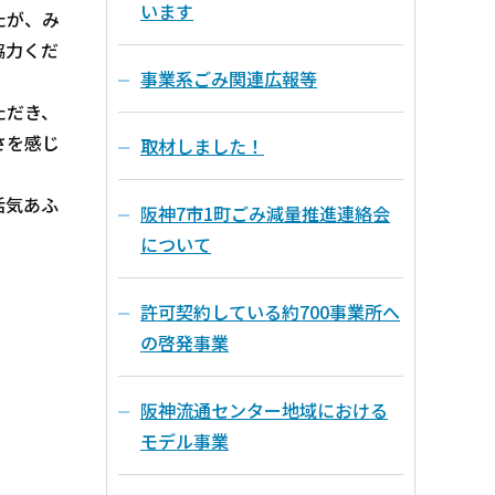
います
たが、み
協力くだ
事業系ごみ関連広報等
ただき、
さを感じ
取材しました！
活気あふ
阪神7市1町ごみ減量推進連絡会
について
許可契約している約700事業所へ
の啓発事業
阪神流通センター地域における
モデル事業