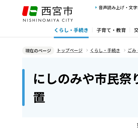
こ
音声読み上げ・文字
の
ペ
くらし・手続き
子育て・教育
ー
ジ
の
トップページ
くらし・手続き
ごみ
現在のページ
先
本
頭
文
にしのみや市民祭
で
こ
す
こ
置
か
ら