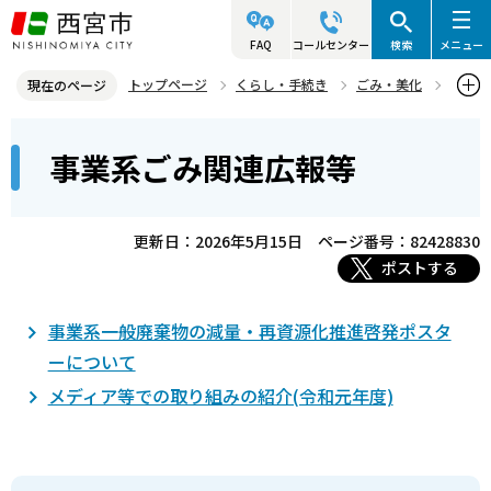
こ
の
FAQ
コールセンター
検索
メニュー
ペ
トップページ
くらし・手続き
ごみ・美化
現在のページ
ー
事業系ごみ
事業系ごみ減量の取り組み
本
ジ
事業系ごみ関連広報等
事業系ごみ関連広報等
文
の
こ
先
こ
頭
更新日：2026年5月15日
ページ番号：82428830
か
で
ポストする
ら
す
事業系一般廃棄物の減量・再資源化推進啓発ポスタ
ーについて
メディア等での取り組みの紹介(令和元年度)