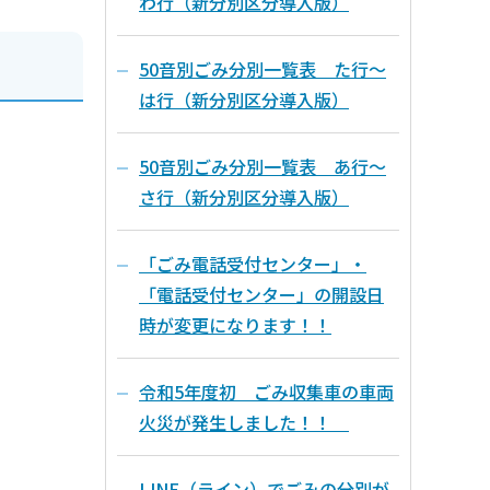
わ行（新分別区分導入版）
50音別ごみ分別一覧表 た行～
は行（新分別区分導入版）
50音別ごみ分別一覧表 あ行～
さ行（新分別区分導入版）
「ごみ電話受付センター」・
「電話受付センター」の開設日
時が変更になります！！
令和5年度初 ごみ収集車の車両
火災が発生しました！！
LINE（ライン）でごみの分別が