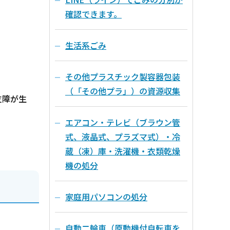
確認できます。
生活系ごみ
その他プラスチック製容器包装
（「その他プラ」）の資源収集
支障が生
エアコン・テレビ（ブラウン管
式、液晶式、プラズマ式）・冷
蔵（凍）庫・洗濯機・衣類乾燥
機の処分
家庭用パソコンの処分
自動二輪車（原動機付自転車を