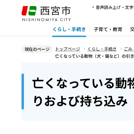
こ
音声読み上げ・文字
の
ペ
くらし・手続き
子育て・教育
ー
ジ
の
トップページ
くらし・手続き
ごみ
現在のページ
先
亡くなっている動物（犬・猫など）の引
頭
本
で
文
亡くなっている動
す
こ
こ
りおよび持ち込み
か
ら