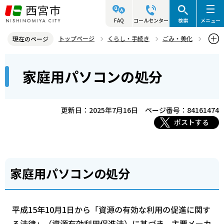
こ
の
FAQ
コールセンター
検索
メニュー
ペ
トップページ
くらし・手続き
ごみ・美化
現在のページ
ー
ごみの収集
生活ごみ・粗大ごみと資源の分け方・出し方
本
ジ
家庭用パソコンの処分
家庭用パソコンの処分
文
の
こ
先
こ
頭
更新日：2025年7月16日
ページ番号：84161474
か
で
ポストする
ら
す
家庭用パソコンの処分
平成15年10月1日から「資源の有効な利用の促進に関す
る法律」（資源有効利用促進法）に基づき、主要メーカ