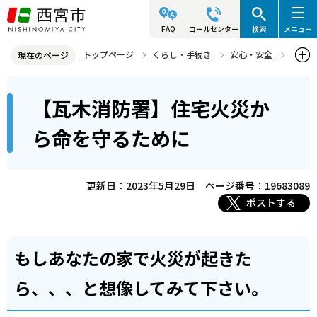
こ
の
FAQ
コールセンター
検索
メニュー
ペ
トップページ
くらし・手続き
安心・安全
現在のページ
ー
西宮市消防局
瓦木消防署・甲東分署
火災予防
本
ジ
【瓦木消防署】住宅火災か
【瓦木消防署】住宅火災から命を守るために
文
の
こ
先
ら命を守るために
こ
頭
か
で
ら
更新日：2023年5月29日
ページ番号：19683089
す
ポストする
もしあなたの家で火災が起きた
ら、、、と想像してみて下さい。