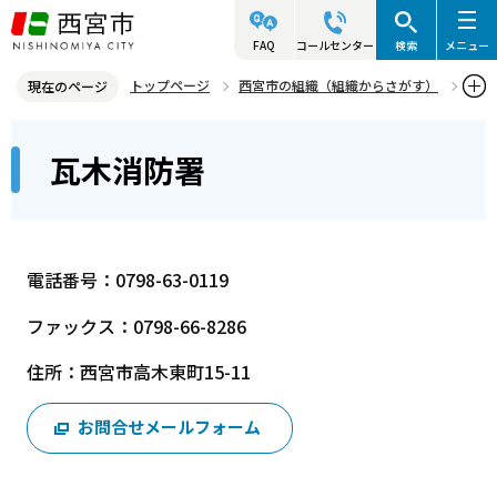
こ
の
FAQ
コールセンター
検索
メニュー
ペ
トップページ
西宮市の組織（組織からさがす）
現在のページ
ー
消防局
瓦木消防署
瓦木消防署
本
ジ
瓦木消防署
文
の
こ
先
こ
頭
か
で
電話番号：0798-63-0119
ら
す
ファックス：0798-66-8286
住所：西宮市高木東町15-11
お問合せメールフォーム