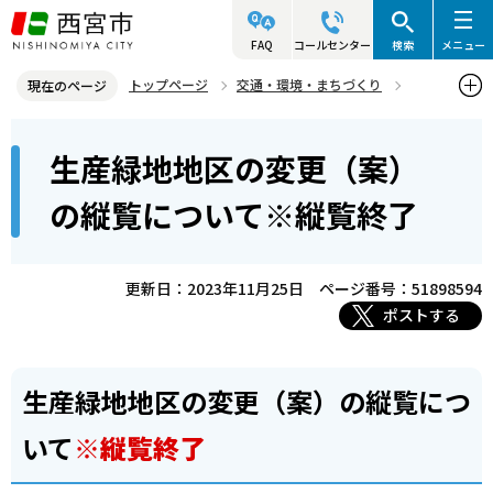
こ
の
FAQ
コールセンター
検索
メニュー
ペ
トップページ
交通・環境・まちづくり
現在のページ
ー
都市計画
都市計画決定・変更手続き（縦覧・閲覧等）
本
ジ
生産緑地地区の変更（案）
縦覧・閲覧が終了した案件
文
の
こ
先
生産緑地地区の変更（案）の縦覧について※縦覧終了
の縦覧について※縦覧終了
こ
頭
か
で
ら
更新日：2023年11月25日
ページ番号：51898594
す
ポストする
生産緑地地区の変更（案）の縦覧につ
いて
※縦覧終了