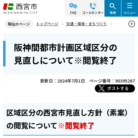
こ
の
FAQ
コールセンター
検索
メニュー
ペ
トップページ
交通・環境・まちづくり
現在のページ
ー
都市計画
都市計画決定・変更手続き（縦覧・閲覧等）
本
ジ
阪神間都市計画区域区分の
縦覧・閲覧が終了した案件
文
の
こ
先
阪神間都市計画区域区分の見直しについて※閲覧終了
見直しについて※閲覧終了
こ
頭
か
で
ら
更新日：2024年7月1日
ページ番号：90395267
す
ポストする
区域区分の西宮市見直し方針（素案）
の閲覧について
※閲覧終了