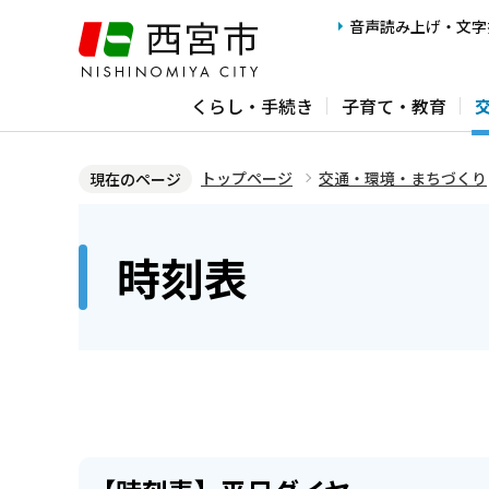
こ
音声読み上げ・文字
の
ペ
くらし・手続き
子育て・教育
ー
ジ
の
トップページ
交通・環境・まちづくり
現在のページ
先
本
頭
文
時刻表
で
こ
す
こ
か
ら