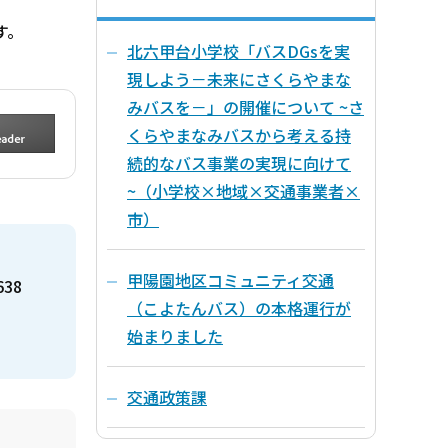
す。
北六甲台小学校「バスDGsを実
現しよう－未来にさくらやまな
みバスを－」の開催について ~さ
くらやまなみバスから考える持
続的なバス事業の実現に向けて
~（小学校×地域×交通事業者×
市）
甲陽園地区コミュニティ交通
638
（こよたんバス）の本格運行が
始まりました
交通政策課