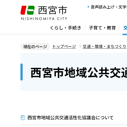
こ
音声読み上げ・文字
の
ペ
くらし・手続き
子育て・教育
ー
ジ
の
トップページ
交通・環境・まちづくり
現在のページ
先
本
頭
文
西宮市地域公共交
で
こ
す
こ
か
ら
西宮市地域公共交通活性化協議会について