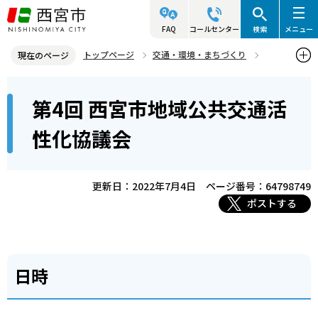
こ
の
FAQ
コールセンター
検索
メニュー
ペ
トップページ
交通・環境・まちづくり
現在のページ
ー
交通・道路
交通政策
西宮市都市交通会議
本
ジ
第4回 西宮市地域公共交通活
西宮市地域公共交通活性化協議会
文
の
こ
先
第4回 西宮市地域公共交通活性化協議会
性化協議会
こ
頭
か
で
ら
更新日：2022年7月4日
ページ番号：64798749
す
ポストする
日時